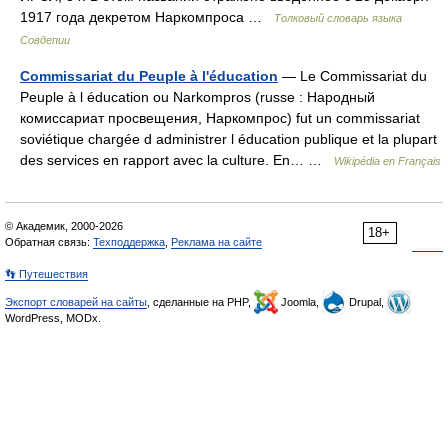
1917 года декретом Наркомпроса …
Толковый словарь языка
Совдепии
Commissariat du Peuple à l'éducation
— Le Commissariat du
Peuple à l éducation ou Narkompros (russe : Народный
комиссариат просвещения, Наркомпрос) fut un commissariat
soviétique chargée d administrer l éducation publique et la plupart
des services en rapport avec la culture. En… …
Wikipédia en Français
© Академик, 2000-2026
18+
Обратная связь:
Техподдержка
,
Реклама на сайте
👣 Путешествия
Экспорт словарей на сайты
, сделанные на PHP,
Joomla,
Drupal,
WordPress, MODx.